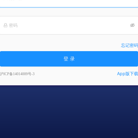
忘记密
登 录
App版下
沪ICP备14014009号-3